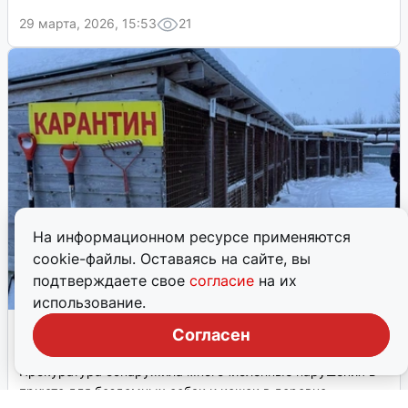
29 марта, 2026, 15:53
21
На информационном ресурсе применяются
cookie-файлы. Оставаясь на сайте, вы
подтверждаете свое
согласие
на их
использование.
Массовая гибель животных в приюте
Согласен
под Архангельском: итоги проверки
Прокуратура обнаружила многочисленные нарушения в
приюте для бездомных собак и кошек в деревне