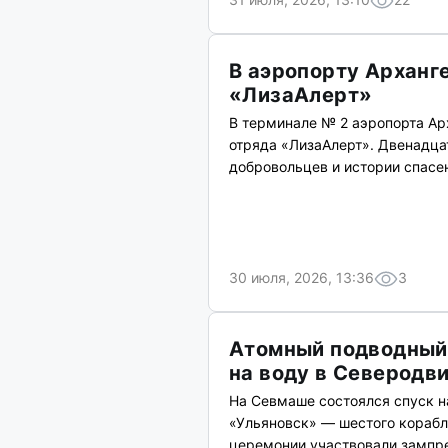
В аэропорту Арханг
«ЛизаАлерт»
В терминале № 2 аэропорта Ар
отряда «ЛизаАлерт». Двенадца
добровольцев и истории спасе
30 июля, 2026, 13:36
3
Атомный подводный
на воду в Северодв
На Севмаше состоялся спуск н
«Ульяновск» — шестого корабл
церемонии участвовали зампре