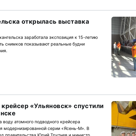
ельска открылась выставка
хангельска заработала экспозиция к 15-летию
ть снимков показывают реальные будни
ния.
 крейсер «Ульяновск» спустили
инске
а воду атомного подводного крейсера
я модернизированной серии «Ясень-М». В
д правительства Юрий Трутнев и министр