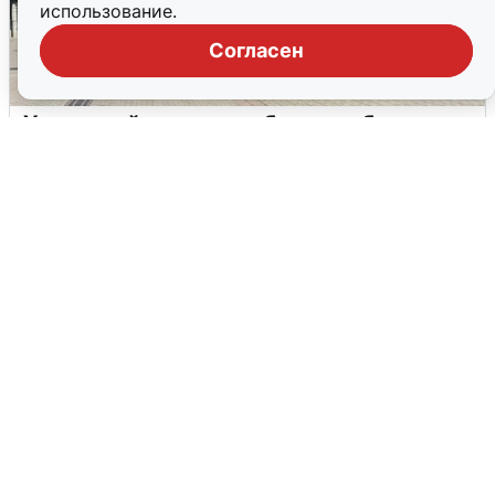
использование.
Согласен
У соседей пожар и сбои: что было при
режиме БПЛА в Прикамье
5 августа
0