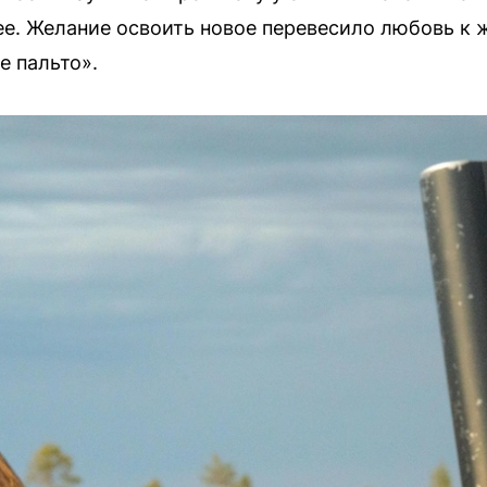
ее. Желание освоить новое перевесило любовь к 
е пальто».