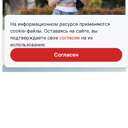
На информационном ресурсе применяются
cookie-файлы. Оставаясь на сайте, вы
Волгоградцы остались без
подтверждаете свое
согласие
на их
мобильного интернета
использование.
6 августа
0
Согласен