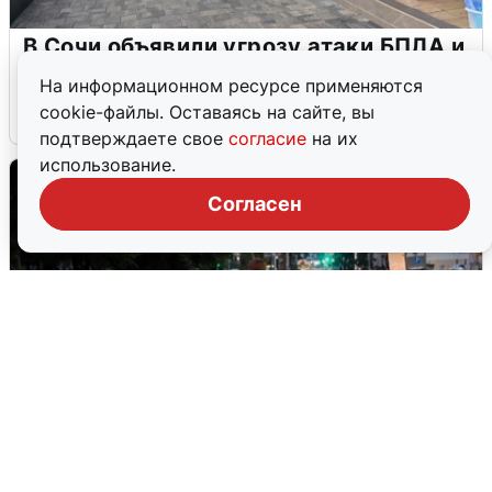
В Сочи объявили угрозу атаки БПЛА и
закрыли пляжи
На информационном ресурсе применяются
cookie-файлы. Оставаясь на сайте, вы
6 августа
0
подтверждаете свое
согласие
на их
использование.
Согласен