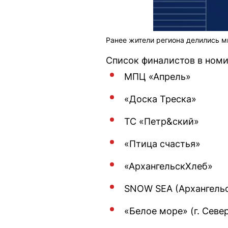
Ранее жители региона делились м
Список финалистов в ном
МПЦ «Апрель»
«Доска Треска»
ТС «Петр&ский»
«Птица счастья»
«АрхангельскХлеб»
SNOW SEA (Архангель
«Белое море» (г. Севе