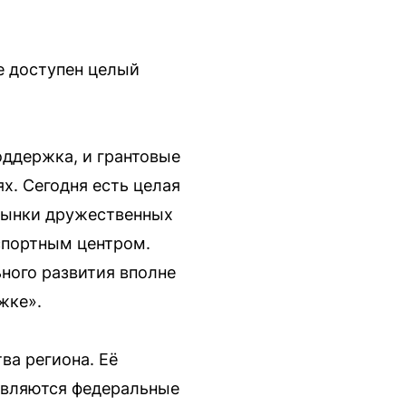
де доступен целый
оддержка, и грантовые
. Сегодня есть целая
рынки дружественных
спортным центром.
ьного развития вполне
жке».
ва региона. Её
являются федеральные