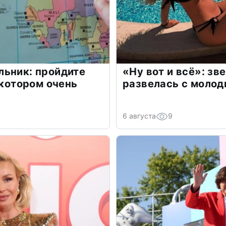
льник: пройдите
«Ну вот и всё»: з
 котором очень
развелась с моло
6 августа
9