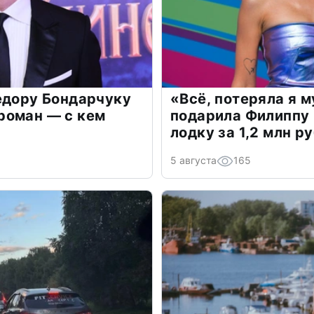
едору Бондарчуку
«Всё, потеряла я 
роман — с кем
подарила Филиппу
лодку за 1,2 млн р
5 августа
165