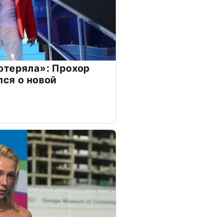
отеряла»: Прохор
ся о новой