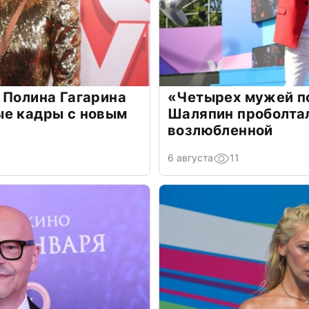
 Полина Гагарина
«Четырех мужей п
ые кадры с новым
Шаляпин проболтал
возлюбленной
6 августа
11