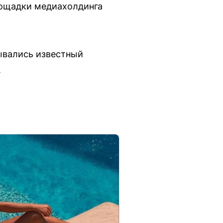
площадки медиахолдинга
ывались известный
.