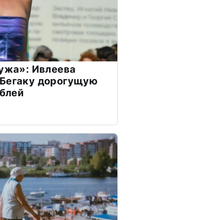
мужа»: Ивлеева
 Бегаку дорогущую
ублей