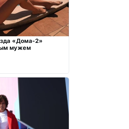
везда «Дома-2»
дым мужем