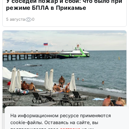
У соседей пожар и сбои: что было при
режиме БПЛА в Прикамье
5 августа
0
На информационном ресурсе применяются
Жители и туристы Сочи рассказали
cookie-файлы. Оставаясь на сайте, вы
об атаке БПЛА 5 августа