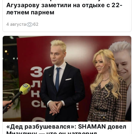
Агузарову заметили на отдыхе с 22-
летнем парнем
4 августа
62
«Дед разбушевался»: SHAMAN довел
Мизулину — что он натворил