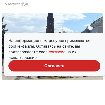
5 августа
0
На информационном ресурсе применяются
cookie-файлы. Оставаясь на сайте, вы
подтверждаете свое
согласие
на их
использование.
Согласен
У соседей пожар и сбои: что было при
режиме БПЛА в Прикамье
5 августа
0