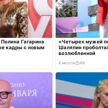
 Полина Гагарина
«Четырех мужей п
ые кадры с новым
Шаляпин проболтал
возлюбленной
6 августа
69