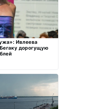
мужа»: Ивлеева
 Бегаку дорогущую
ублей