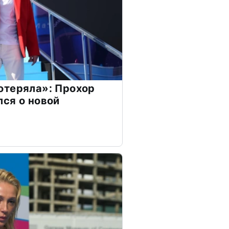
отеряла»: Прохор
ся о новой