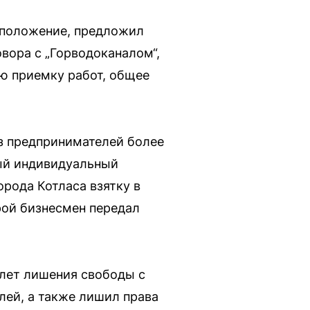
е положение, предложил
вора с „Горводоканалом“,
ю приемку работ, общее
из предпринимателей более
ный индивидуальный
рода Котласа взятку в
рой бизнесмен передал
 лет лишения свободы с
лей, а также лишил права