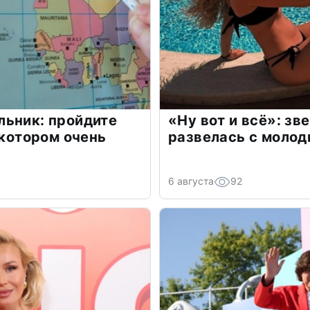
льник: пройдите
«Ну вот и всё»: з
 котором очень
развелась с моло
6 августа
92