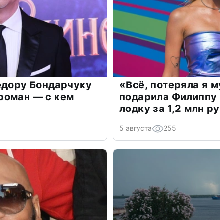
едору Бондарчуку
«Всё, потеряла я 
роман — с кем
подарила Филиппу
лодку за 1,2 млн р
5 августа
255