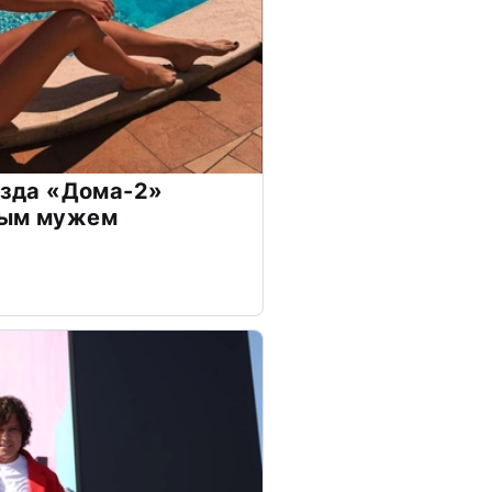
везда «Дома-2»
дым мужем