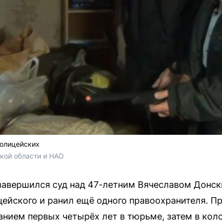
полицейских
кой области и НАО
завершился суд над 47-летним Вячеславом Донски
цейского и ранил ещё одного правоохранителя. Пр
нием первых четырёх лет в тюрьме, затем в кол