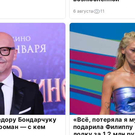
6 августа
11
едору Бондарчуку
«Всё, потеряла я 
роман — с кем
подарила Филиппу
лодку за 1,2 млн р