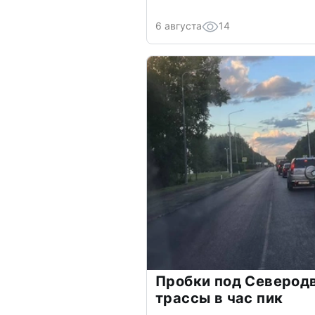
6 августа
14
Пробки под Северод
трассы в час пик