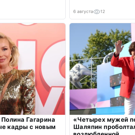
6 августа
12
 Полина Гагарина
«Четырех мужей п
ые кадры с новым
Шаляпин проболтал
возлюбленной