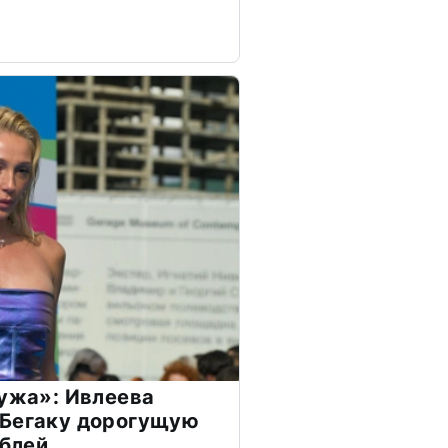
мужа»: Ивлеева
 Бегаку дорогущую
ублей