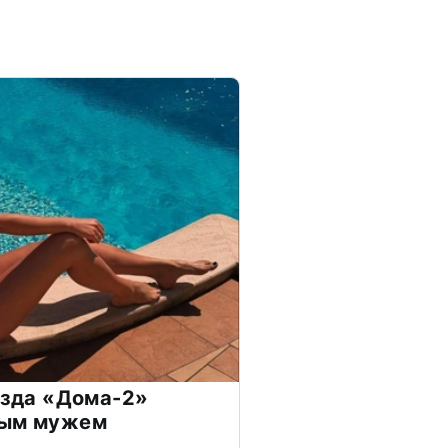
везда «Дома-2»
дым мужем