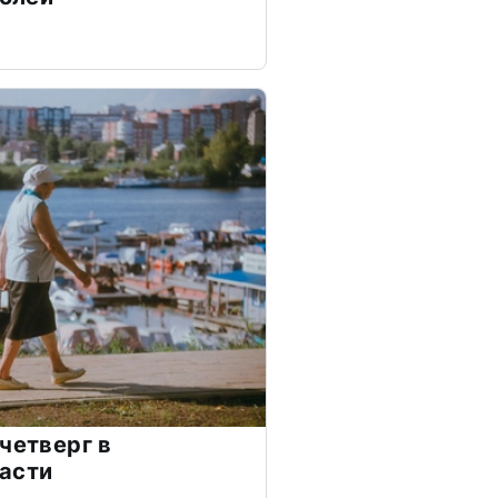
четверг в
асти