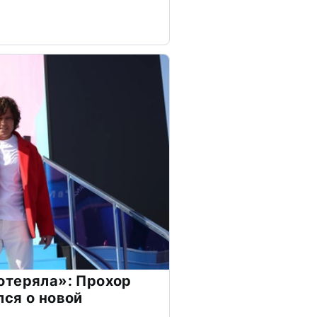
отеряла»: Прохор
ся о новой