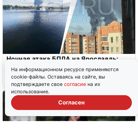
Ночная атака БПЛА на Ярославль:
попадания и последствия
На информационном ресурсе применяются
cookie-файлы. Оставаясь на сайте, вы
6 августа
0
подтверждаете свое
согласие
на их
использование.
Согласен