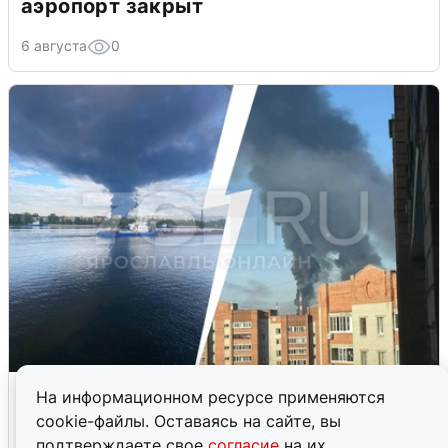
аэропорт закрыт
6 августа
0
Ночная атака БПЛА на Ярославль:
На информационном ресурсе применяются
попадания и последствия
cookie-файлы. Оставаясь на сайте, вы
подтверждаете свое
согласие
на их