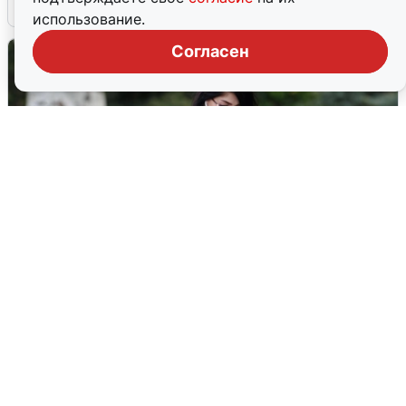
6 августа
0
использование.
Согласен
Волгоградцы остались без
мобильного интернета
6 августа
0