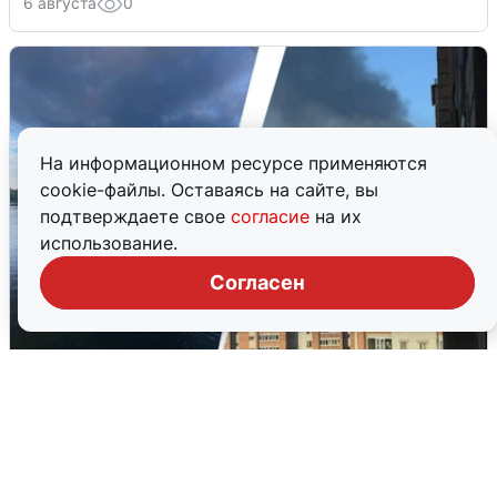
6 августа
0
На информационном ресурсе применяются
cookie-файлы. Оставаясь на сайте, вы
подтверждаете свое
согласие
на их
использование.
Согласен
Ночная атака БПЛА на Ярославль:
попадания и последствия
6 августа
0