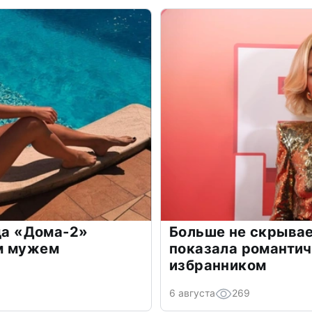
зда «Дома-2»
Больше не скрывае
м мужем
показала романти
избранником
6 августа
269