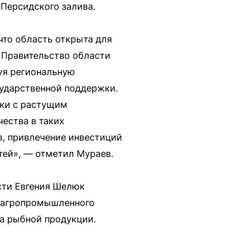
 Персидского залива.
что область открыта для
«Правительство области
уя региональную
сударственной поддержки.
ики с растущим
ества в таких
, привлечение инвестиций
тей», — отметил Мураев.
сти Евгения Шелюк
я агропромышленного
а рыбной продукции.