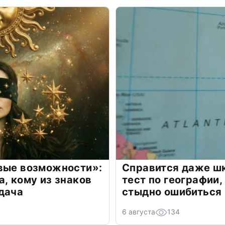
овые возможности»:
Справится даже шк
а, кому из знаков
тест по географии,
дача
стыдно ошибиться
6 августа
134