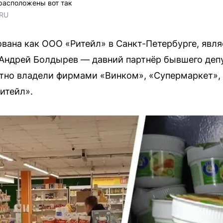
расположены вот так
.RU
вана как ООО «Ритейл» в Санкт-Петербурге, явл
 Андрей Болдырев — давний партнёр бывшего де
стно владели фирмами «Винком», «Супермаркет»,
итейл».