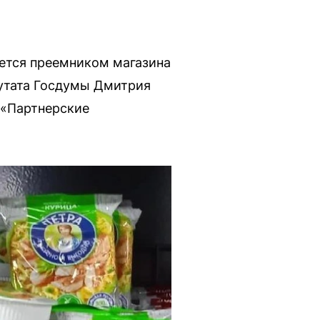
яется преемником магазина
путата Госдумы Дмитрия
 «Партнерские