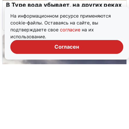
В Туре вода убывает, на других реках
области прибывает
На информационном ресурсе применяются
cookie-файлы. Оставаясь на сайте, вы
4 августа
0
подтверждаете свое
согласие
на их
использование.
Согласен
Над ХМАО впервые сбили
беспилотники