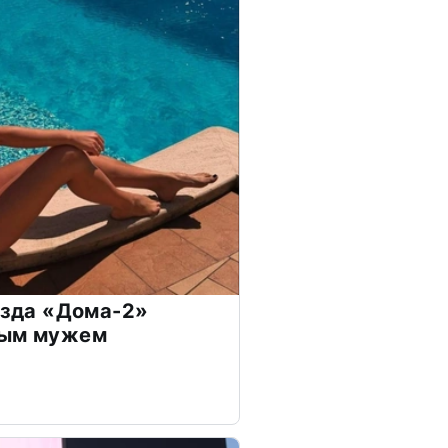
везда «Дома-2»
дым мужем