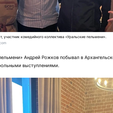
, участник комедийного коллектива «Уральские пельмени».
.com
пельмени» Андрей Рожков побывал в Архангельск
трольными выступлениями.