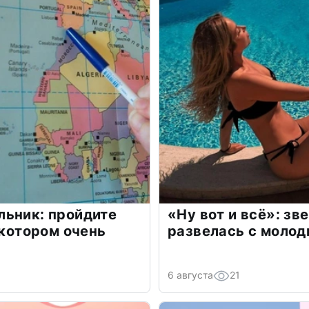
льник: пройдите
«Ну вот и всё»: з
 котором очень
развелась с моло
6 августа
21