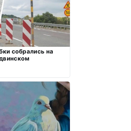
бки собрались на
одвинском