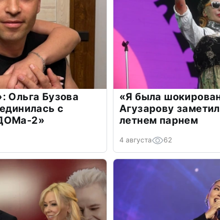
: Ольга Бузова
«Я была шокирова
оединилась с
Агузарову заметил
«ДОМа-2»
летнем парнем
4 августа
62