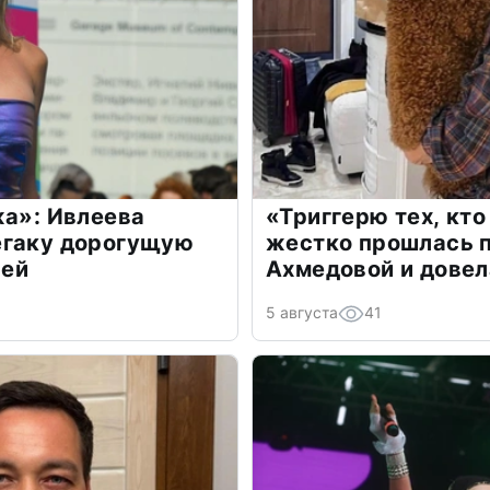
жа»: Ивлеева
«Триггерю тех, кто
егаку дорогущую
жестко прошлась п
лей
Ахмедовой и довел
5 августа
41