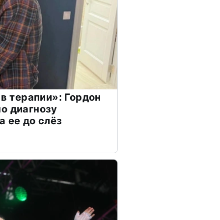
 в терапии»: Гордон
о диагнозу
а ее до слёз