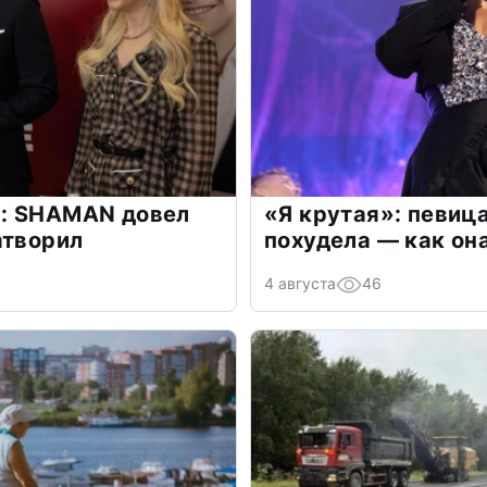
: SHAMAN довел
«Я крутая»: певиц
атворил
похудела — как он
4 августа
46