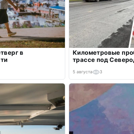
тверг в
Километровые про
сти
трассе под Север
5 августа
3