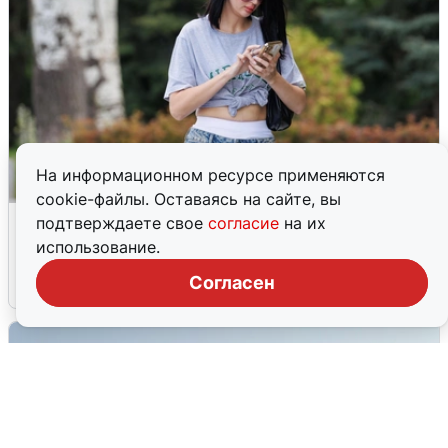
На информационном ресурсе применяются
cookie-файлы. Оставаясь на сайте, вы
Волгоградцы остались без
подтверждаете свое
согласие
на их
мобильного интернета
использование.
Согласен
6 августа
0