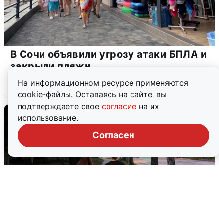
В Сочи объявили угрозу атаки БПЛА и
закрыли пляжи
На информационном ресурсе применяются
6 августа
0
cookie-файлы. Оставаясь на сайте, вы
подтверждаете свое
согласие
на их
использование.
Согласен