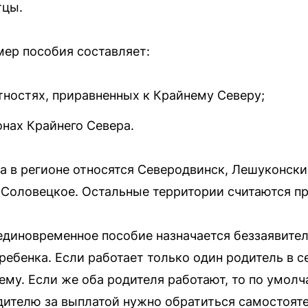
тцы.
мер пособия составляет:
тностях, приравненных к Крайнему Северу;
онах Крайнего Севера.
а в регионе относятся Северодвинск, Лешуконск
е Соловецкое. Остальные территории считаются п
диновременное пособие назначается беззаявител
ебенка. Если работает только один родитель в се
ему. Если же оба родителя работают, то по умол
телю за выплатой нужно обратиться самостояте