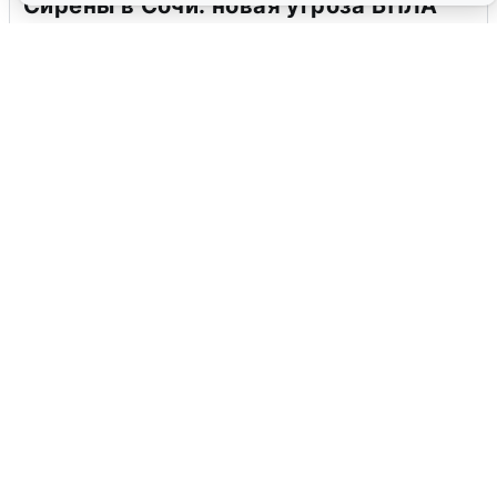
Сирены в Сочи: новая угроза БПЛА
6 августа
0
В Воронеже прогремели взрывы
после сигнала тревоги