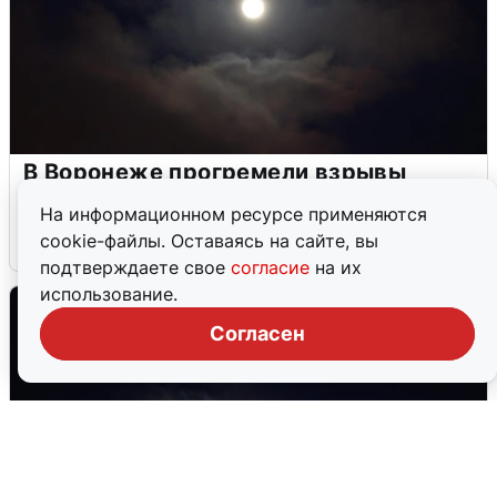
В Воронеже прогремели взрывы
после сигнала тревоги
На информационном ресурсе применяются
cookie-файлы. Оставаясь на сайте, вы
5 августа
0
подтверждаете свое
согласие
на их
использование.
Согласен