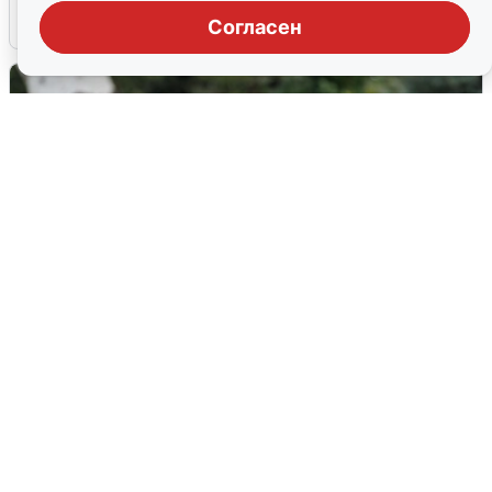
6 августа
0
Согласен
Волгоградцы остались без
мобильного интернета
6 августа
0