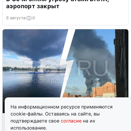
аэропорт закрыт
6 августа
0
На информационном ресурсе применяются
cookie-файлы. Оставаясь на сайте, вы
Ночная атака БПЛА на Ярославль:
подтверждаете свое
согласие
на их
попадания и последствия
использование.