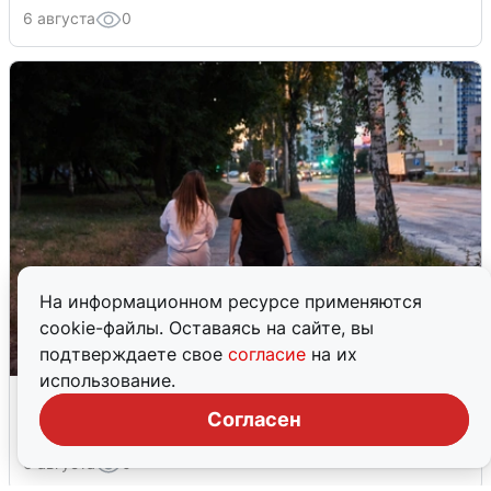
6 августа
0
На информационном ресурсе применяются
cookie-файлы. Оставаясь на сайте, вы
подтверждаете свое
согласие
на их
использование.
Опубликована карта отключений
воды в Воронеже
Согласен
6 августа
0