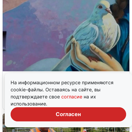
В Северодвинске на стене гимназии
На информационном ресурсе применяются
появился мурал «Волонтеры
cookie-файлы. Оставаясь на сайте, вы
Победы»
подтверждаете свое
согласие
на их
5 августа
0
использование.
Согласен