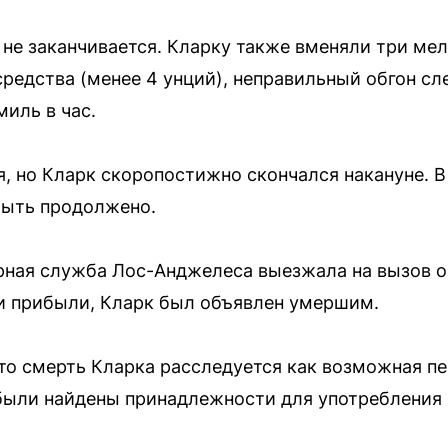
 не заканчивается. Кларку также вменяли три ме
средства (менее 4 унций), неправильный обгон с
миль в час.
я, но Кларк скоропостижно скончался накануне. В
быть продолжено.
ная служба Лос-Анджелеса выезжала на вызов ок
и прибыли, Кларк был объявлен умершим.
то смерть Кларка расследуется как возможная пе
были найдены принадлежности для употребления 