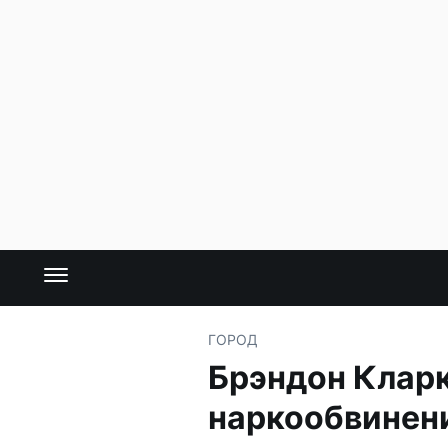
ГОРОД
Брэндон Кларк
наркообвинени