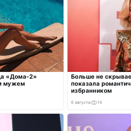
зда «Дома-2»
Больше не скрывае
м мужем
показала романти
избранником
6 августа
14