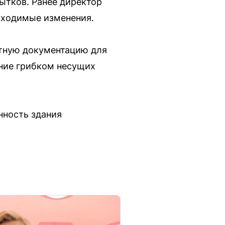
ытков. Ранее директор
бходимые изменения.
ктную документацию для
ние грибком несущих
нность здания