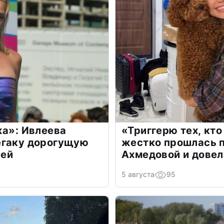
жа»: Ивлеева
«Триггерю тех, кто
егаку дорогущую
жестко прошлась п
лей
Ахмедовой и довел
5 августа
95