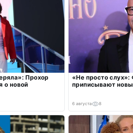
еряла»: Прохор
«Не просто слух»:
 о новой
приписывают новы
6 августа
8