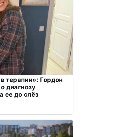
 в терапии»: Гордон
о диагнозу
а ее до слёз