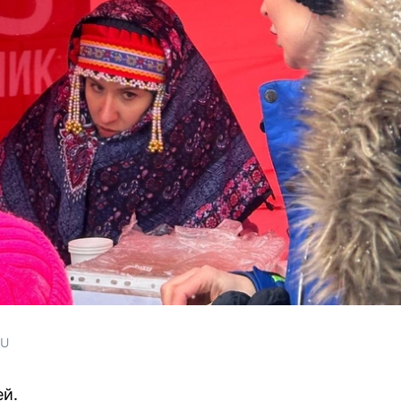
RU
й.