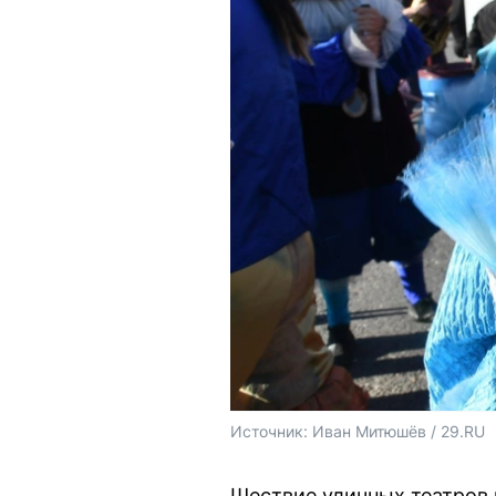
Источник: 
Иван Митюшёв / 29.RU 
Шествие уличных театров