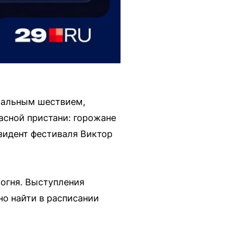
авальным шествием,
асной пристани: горожане
зидент фестиваля Виктор
 огня. Выступления
но найти в расписании