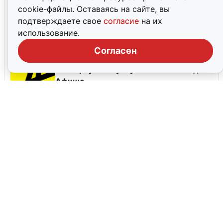
cookie-файлы. Оставаясь на сайте, вы
Купить продукцию Чистая линия на
подтверждаете свое
согласие
на их
Wildberries
использование.
Согласен
Получить скидку на первую и
повторную покупку билетов на Яндекс
Афише
Все промокоды