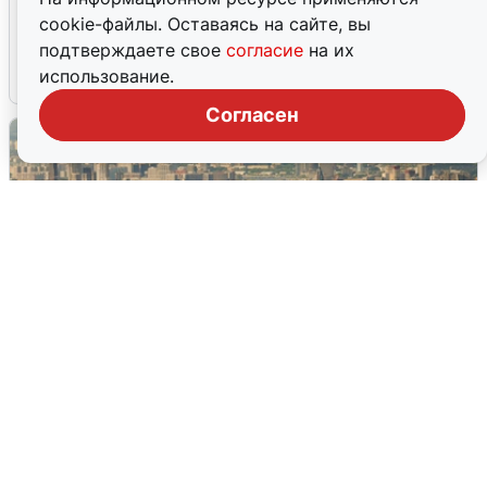
Ночью в Самарской области завыли
cookie-файлы. Оставаясь на сайте, вы
сирены
подтверждаете свое
согласие
на их
использование.
8 августа
0
Согласен
Москвичи услышали грохот в небе:
подробности