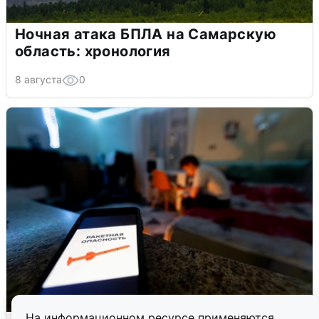
Ночная атака БПЛА на Самарскую
область: хронология
8 августа
0
На информационном ресурсе применяются