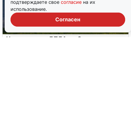
подтверждаете свое
согласие
на их
использование.
Согласен
Ночная атака БПЛА на Самарскую
область: хронология
8 августа
0