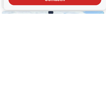
5 августа
0
У соседей пожар и сбои: что было при
режиме БПЛА в Прикамье
5 августа
0