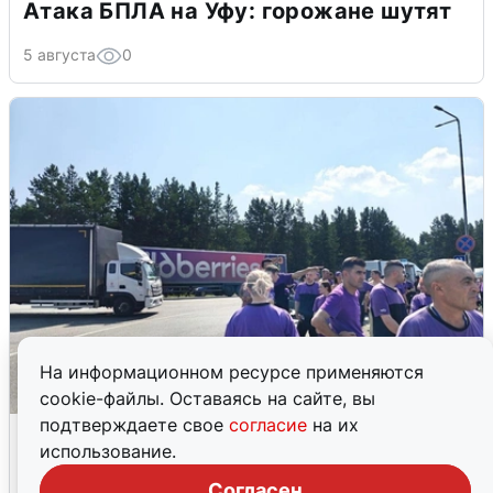
Атака БПЛА на Уфу: горожане шутят
5 августа
0
На информационном ресурсе применяются
cookie-файлы. Оставаясь на сайте, вы
подтверждаете свое
согласие
на их
Склад Wildberries в Екатеринбурге
использование.
эвакуировали из-за БПЛА
Согласен