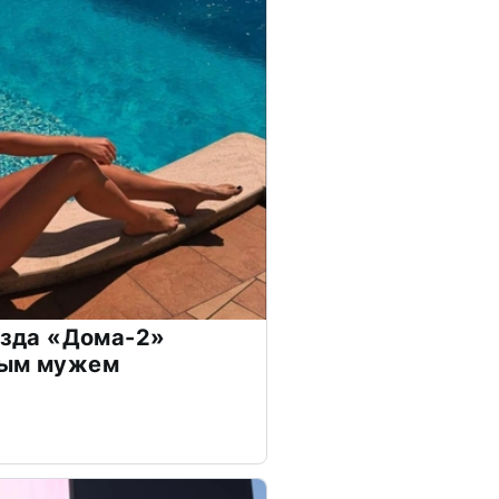
везда «Дома-2»
дым мужем