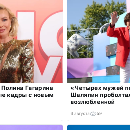
 Полина Гагарина
«Четырех мужей п
ые кадры с новым
Шаляпин проболтал
возлюбленной
6 августа
59