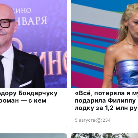
едору Бондарчуку
«Всё, потеряла я 
роман — с кем
подарила Филиппу
лодку за 1,2 млн р
5 августа
234