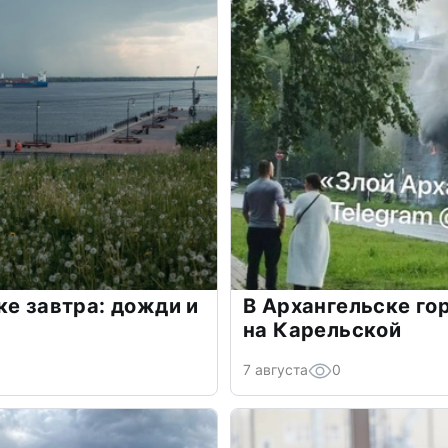
ке завтра: дожди и
В Архангельске го
на Карельской
7 августа
0