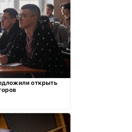
редложили открыть
торов