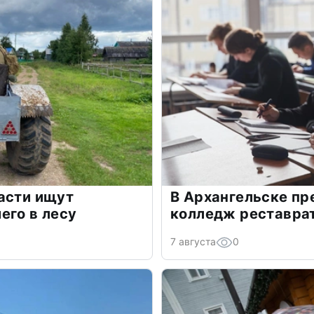
асти ищут
В Архангельске п
его в лесу
колледж реставра
7 августа
0