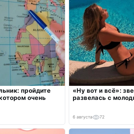
льник: пройдите
«Ну вот и всё»: з
 котором очень
развелась с моло
6 августа
72