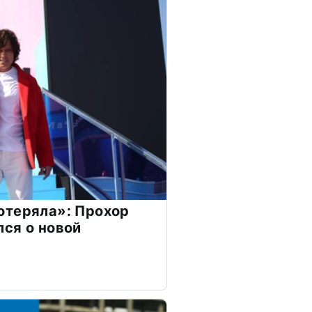
отеряла»: Прохор
ся о новой