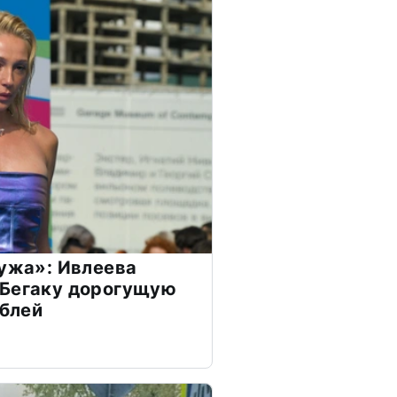
мужа»: Ивлеева
 Бегаку дорогущую
ублей