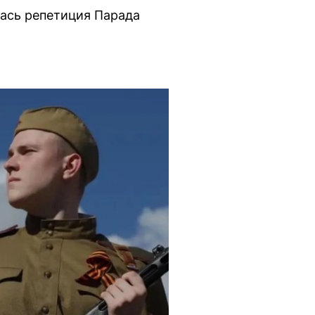
ась репетиция Парада