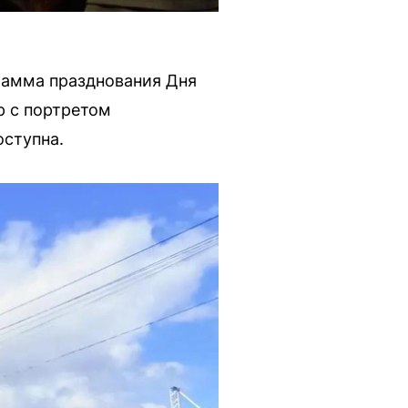
рамма празднования Дня
р с портретом
оступна.