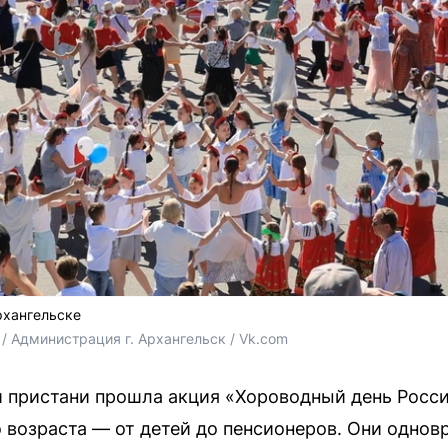
рхангельске
/ Администрация г. Архангельск / Vk.com
й пристани прошла акция «Хороводный день Росси
о возраста — от детей до пенсионеров. Они однов