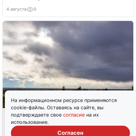
4 августа
0
На информационном ресурсе применяются
cookie-файлы. Оставаясь на сайте, вы
Над ХМАО впервые сбили
подтверждаете свое
согласие
на их
беспилотники
использование.
Согласен
3 августа
0