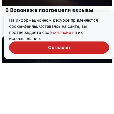
В Воронеже прогремели взрывы
после сигнала тревоги
На информационном ресурсе применяются
cookie-файлы. Оставаясь на сайте, вы
5 августа
0
подтверждаете свое
согласие
на их
использование.
Согласен
Взрывы в Воронеже после сигнала