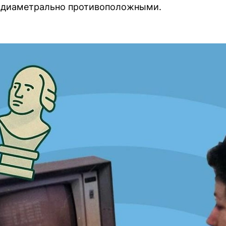
 диаметрально противоположными.