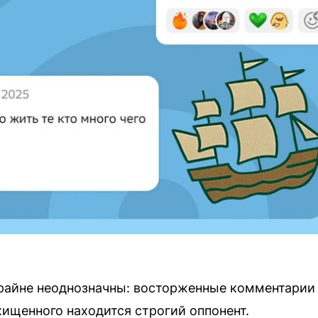
райне неоднозначны: восторженные комментарии 
хищенного находится строгий оппонент.