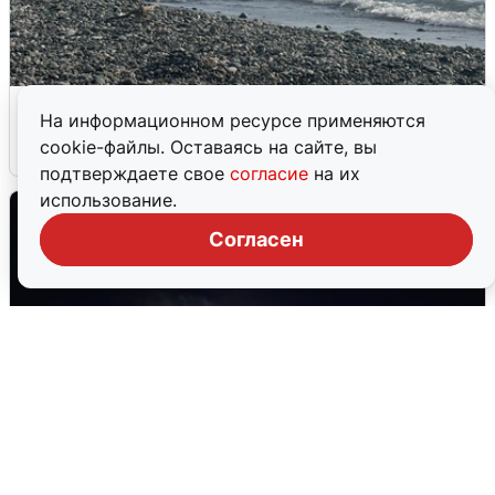
Сирены в Сочи: новая угроза БПЛА
На информационном ресурсе применяются
cookie-файлы. Оставаясь на сайте, вы
6 августа
0
подтверждаете свое
согласие
на их
использование.
Согласен