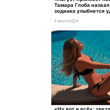
Тамара Глоба назвал
зодиака улыбнется у
8 августа
4
«Ну вот и всё»: зве