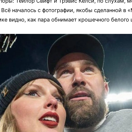
поры: Тейлор Свифт и Трэвис Келси, по слухам, 
 Всё началось с фотографии, якобы сделанной в 
мке видно, как пара обнимает крошечного белого 