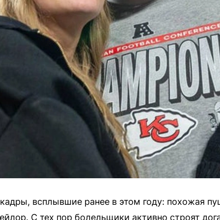
кадры, всплывшие ранее в этом году: похожая пу
йлор. С тех пор болельщики активно строят дог