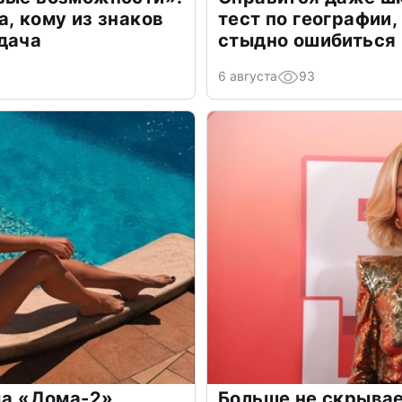
а, кому из знаков
тест по географии,
дача
стыдно ошибиться
6 августа
93
зда «Дома-2»
Больше не скрывае