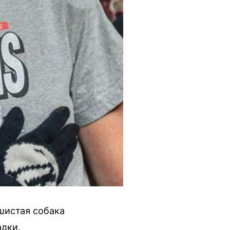
шистая собака
адки.