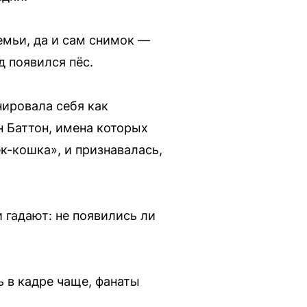
емьи, да и сам снимок —
д появился пёс.
нировала себя как
 Баттон, имена которых
ек-кошка», и признавалась,
 гадают: не появились ли
ь в кадре чаще, фанаты