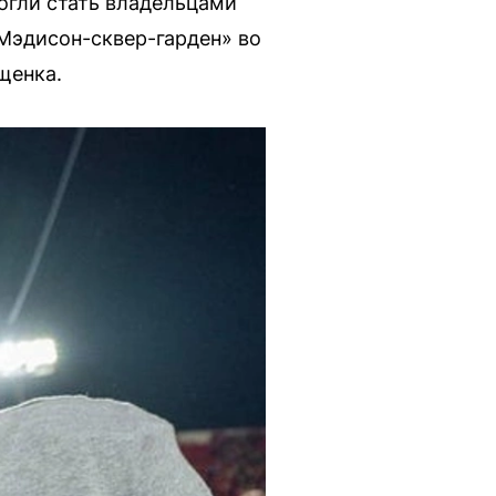
могли стать владельцами
«Мэдисон-сквер-гарден» во
щенка.