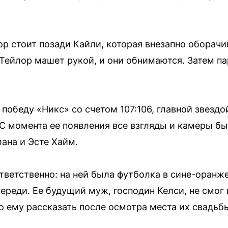
ор стоит позади Кайли, которая внезапно оборачи
Тейлор машет рукой, и они обнимаются. Затем па
обеду «Никс» со счетом 107:106, главной звездой
 С момента ее появления все взгляды и камеры бы
ана и Эсте Хайм.
тветственно: на ней была футболка в сине-оранж
переди. Ее будущий муж, господин Келси, не смог 
о ему рассказать после осмотра места их свадьб