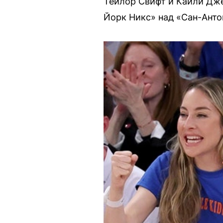
Тейлор Свифт и Кайли Дж
Йорк Никс» над «Сан-Анто