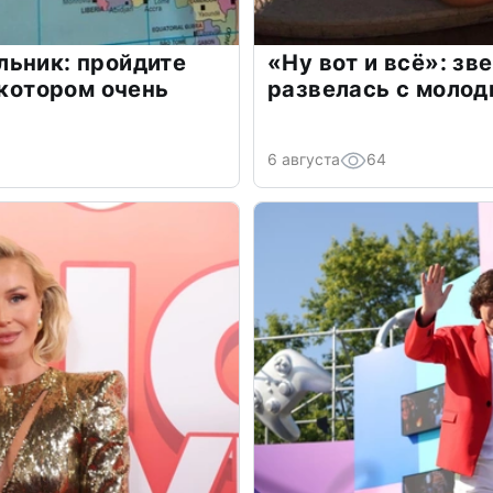
льник: пройдите
«Ну вот и всё»: з
 котором очень
развелась с моло
6 августа
64