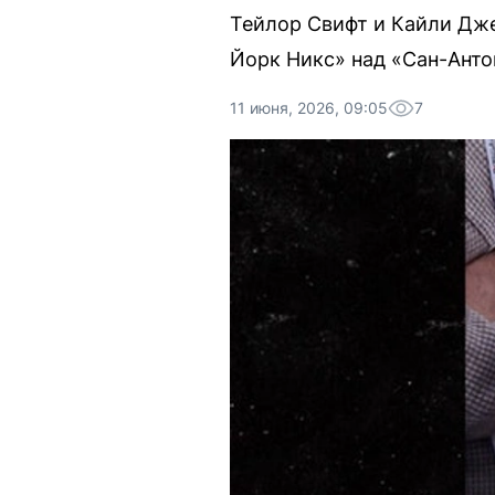
Тейлор Свифт и Кайли Дже
Йорк Никс» над «Сан-Анто
11 июня, 2026, 09:05
7