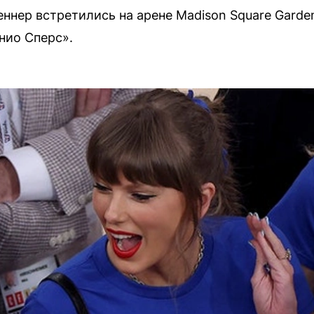
ннер встретились на арене Madison Square Garde
нио Сперс».