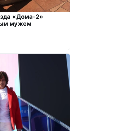
везда «Дома-2»
дым мужем