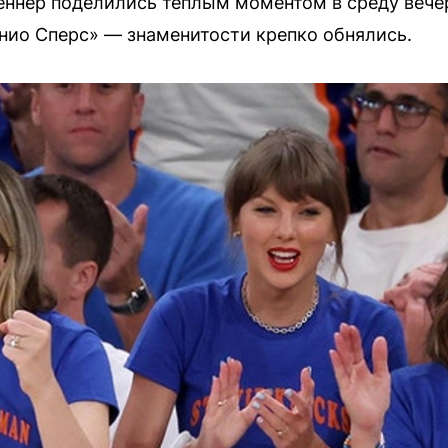
еннер поделились теплым моментом в среду вече
нио Сперс» — знаменитости крепко обнялись.