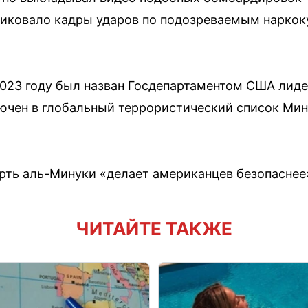
ликовало кадры ударов по подозреваемым наркок
2023 году был назван Госдепартаментом США лид
ючен в глобальный террористический список Минф
ерть аль-Минуки «делает американцев безопаснее
ЧИТАЙТЕ ТАКЖЕ