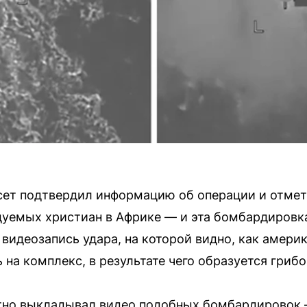
ет подтвердил информацию об операции и отмети
уемых христиан в Африке — и эта бомбардировка
 видеозапись удара, на которой видно, как амери
на комплекс, в результате чего образуется гриб
атно выкладывал видео подобных бомбардировок 