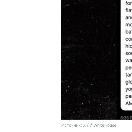
Источник: 
X / @WhiteHouse