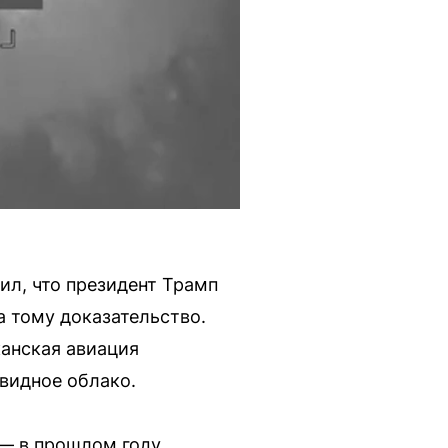
л, что президент Трамп
 тому доказательство.
канская авиация
овидное облако.
— в прошлом году