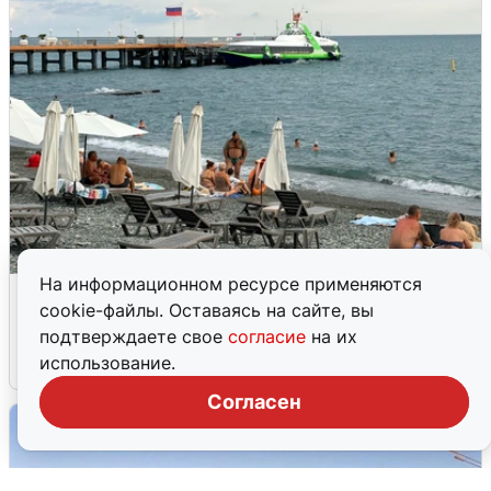
На информационном ресурсе применяются
Жители и туристы Сочи рассказали
cookie-файлы. Оставаясь на сайте, вы
об атаке БПЛА 5 августа
подтверждаете свое
согласие
на их
использование.
5 августа
0
Согласен