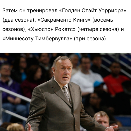
Затем он тренировал «Голден Стэйт Уорриорз»
(два сезона), «Сакраменто Кингз» (восемь
сезонов), «Хьюстон Рокетс» (четыре сезона) и
«Миннесоту Тимбервулвз» (три сезона).